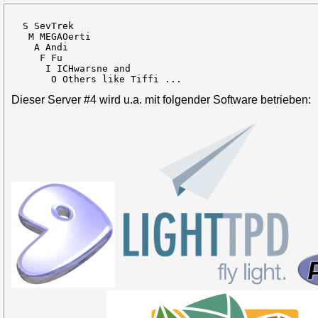
  S SevTrek

   M MEGAOerti

    A Andi

     F Fu

      I ICHwarsne and

       O Others like Tiffi ...
Dieser Server #4 wird u.a. mit folgender Software betrieben: